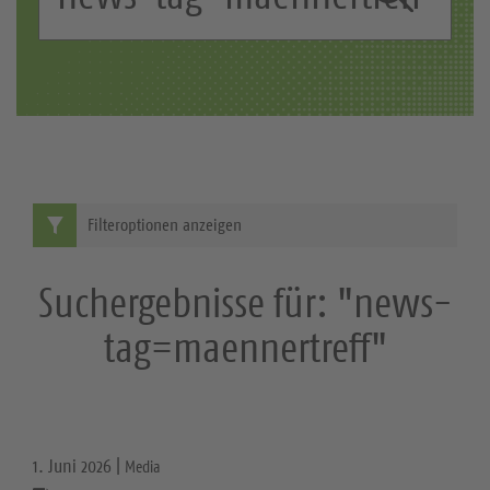
c
S
h
b
u
e
c
g
r
h
i
e
f
Filteroptionen anzeigen
f
:
Suchergebnisse für: "news-
tag=maennertreff"
1. Juni 2026 |
Media