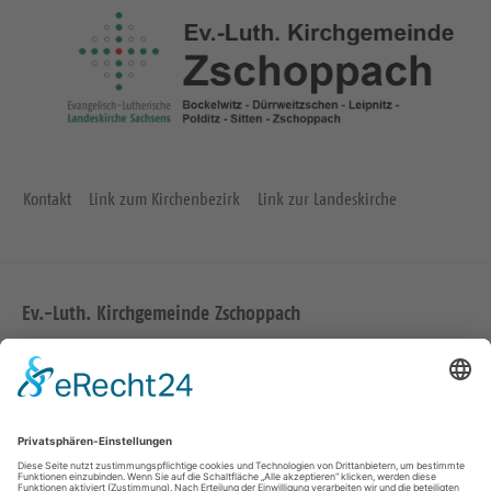
Kontakt
Link zum Kirchenbezirk
Link zur Landeskirche
Ev.-Luth. Kirchgemeinde Zschoppach
Zur Kirche 1
04668 Grimma
Tel.: 034386 41234
Fax: 034386 44613