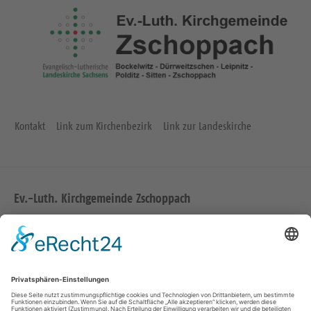
Kontakt
Link zum Kirchenbezirk
Link zur Landeskirche
Ev.-Luth. Kirchgemeinde Zschoppach
Zur Kirche 1
04668 Grimma
Tel.: 034386 41234
Fax: 034386 44613