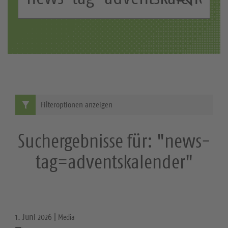
c
S
h
b
u
e
c
g
r
h
i
e
f
Filteroptionen anzeigen
f
:
Suchergebnisse für: "news-
tag=adventskalender"
1. Juni 2026 |
Media